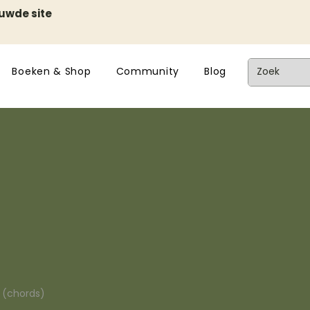
euwde site
Boeken & Shop
Community
Blog
n (chords)