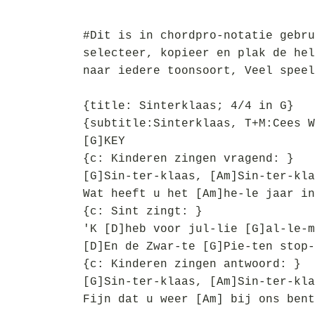
#Dit is in chordpro-notatie gebru
selecteer, kopieer en plak de hel
naar iedere toonsoort, Veel speel
{title: Sinterklaas; 4/4 in G}
{subtitle:Sinterklaas, T+M:Cees W
[G]KEY
{c: Kinderen zingen vragend: }
[G]Sin-ter-klaas, [Am]Sin-ter-kla
Wat heeft u het [Am]he-le jaar in
{c: Sint zingt: }
'K [D]heb voor jul-lie [G]al-le-m
[D]En de Zwar-te [G]Pie-ten stop-
{c: Kinderen zingen antwoord: }
[G]Sin-ter-klaas, [Am]Sin-ter-kla
Fijn dat u weer [Am] bij ons bent