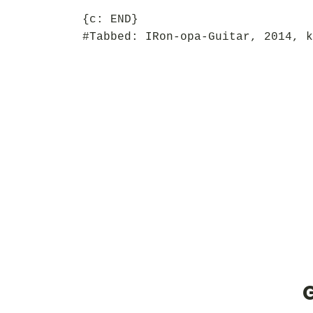
{c: END}
#Tabbed: IRon-opa-Guitar, 2014, k
G