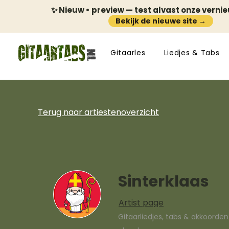
✨ Nieuw • preview — test alvast onze verni
Bekijk de nieuwe site →
Gitaarles
Liedjes & Tabs
Terug naar artiestenoverzicht
Sinterklaas
Artist page
Gitaarliedjes, tabs & akkoorde