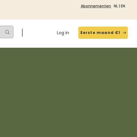
Abonnementen
NL
|
EN
Log in
Eerste maand €1