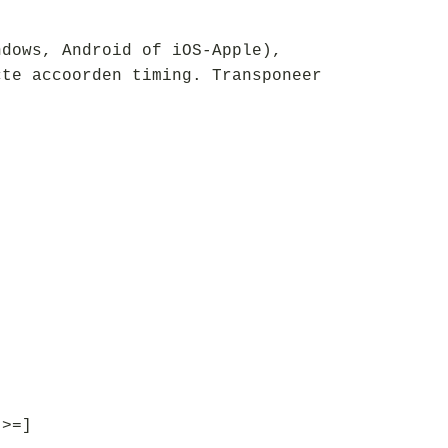
ndows, Android of iOS-Apple),
cte accoorden timing. Transponeer
[>=]