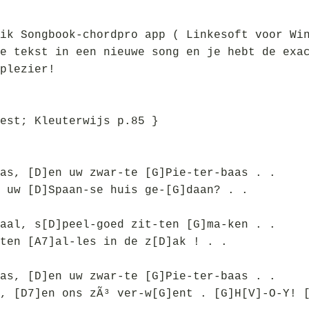
ik Songbook-chordpro app ( Linkesoft voor Wi
e tekst in een nieuwe song en je hebt de exa
plezier!
est; Kleuterwijs p.85 }
as, [D]en uw zwar-te [G]Pie-ter-baas . .
 uw [D]Spaan-se huis ge-[G]daan? . .
aal, s[D]peel-goed zit-ten [G]ma-ken . .
ten [A7]al-les in de z[D]ak ! . .
as, [D]en uw zwar-te [G]Pie-ter-baas . .
, [D7]en ons zÃ³ ver-w[G]ent . [G]H[V]-O-Y! 