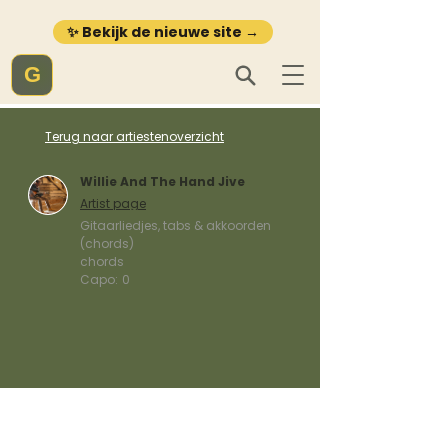
✨ Bekijk de nieuwe site →
G
Terug naar artiestenoverzicht
Willie And The Hand Jive
Artist page
Gitaarliedjes, tabs & akkoorden
(chords)
chords
Capo:
0