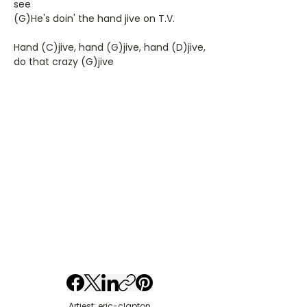
see
(G)He's doin' the hand jive on T.V.
Hand (C)jive, hand (G)jive, hand (D)jive,
do that crazy (G)jive
Artiest: eric-clapton