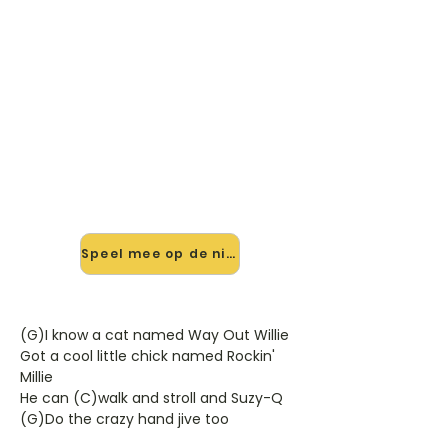
🎸 Speel Willie And The Hand
Jive mee — op jouw tempo
✨ Nieuw • preview — op onze
vernieuwde website speel je Willie
And The Hand Jive van Eric Clapton
mee met de interactieve speler:
vertraag het tempo, loop de lastige
stukken en zie je akkoorden
meelopen. Test 'm alvast.
Speel mee op de nieuwe site →
(G)I know a cat named Way Out Willie
Got a cool little chick named Rockin'
Millie
He can (C)walk and stroll and Suzy-Q
(G)Do the crazy hand jive too