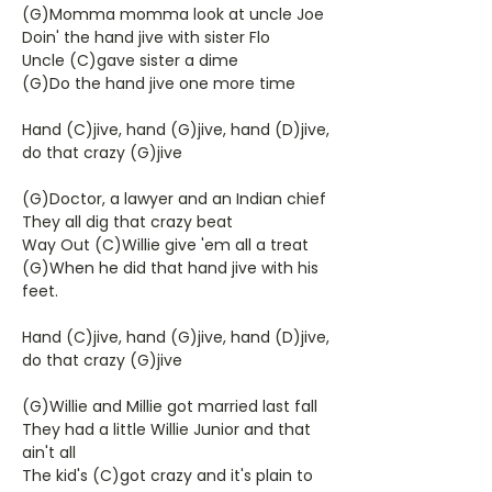
(G)Momma momma look at uncle Joe
Doin' the hand jive with sister Flo
Uncle (C)gave sister a dime
(G)Do the hand jive one more time
Hand (C)jive, hand (G)jive, hand (D)jive,
do that crazy (G)jive
(G)Doctor, a lawyer and an Indian chief
They all dig that crazy beat
Way Out (C)Willie give 'em all a treat
(G)When he did that hand jive with his
feet.
Hand (C)jive, hand (G)jive, hand (D)jive,
do that crazy (G)jive
(G)Willie and Millie got married last fall
They had a little Willie Junior and that
ain't all
The kid's (C)got crazy and it's plain to