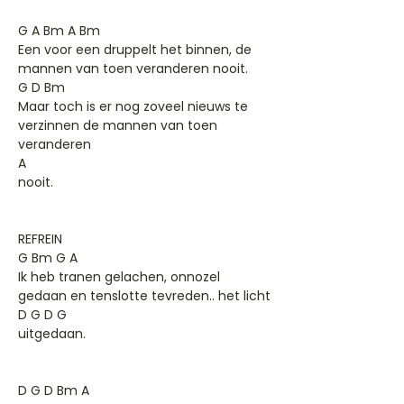
G A Bm A Bm
Een voor een druppelt het binnen, de
mannen van toen veranderen nooit.
G D Bm
Maar toch is er nog zoveel nieuws te
verzinnen de mannen van toen
veranderen
A
nooit.
REFREIN
G Bm G A
Ik heb tranen gelachen, onnozel
gedaan en tenslotte tevreden.. het licht
D G D G
uitgedaan.
D G D Bm A