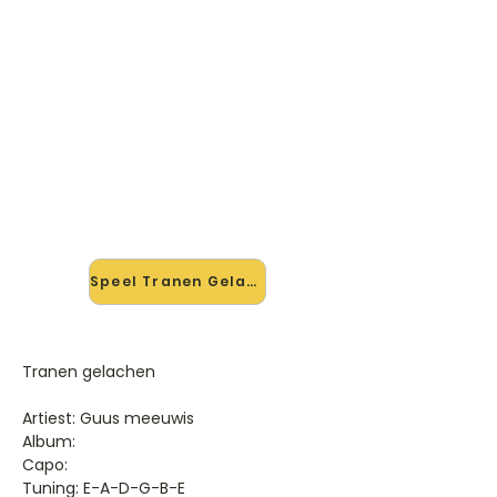
🎸 Speel Tranen Gelachen mee
— op jouw tempo
✨ Nieuw • preview — op onze
vernieuwde website speel je Tranen
Gelachen van Guus Meeuwis mee
met de interactieve speler: vertraag
het tempo, loop de lastige stukken
en zie je akkoorden meelopen. Test
'm alvast.
Speel Tranen Gelachen mee →
Tranen gelachen
Artiest: Guus meeuwis
Album:
Capo:
Tuning: E-A-D-G-B-E