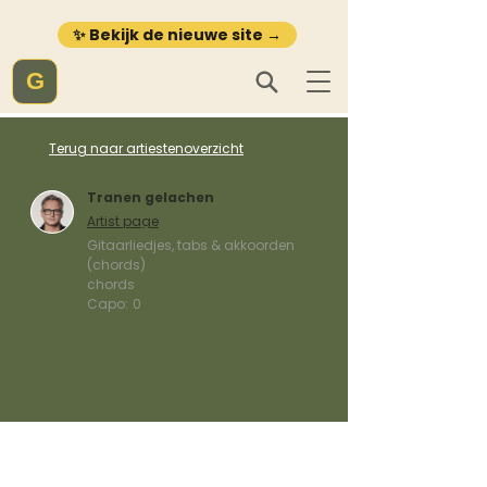
✨ Bekijk de nieuwe site →
G
Terug naar artiestenoverzicht
Tranen gelachen
Artist page
Gitaarliedjes, tabs & akkoorden
(chords)
chords
Capo:
0