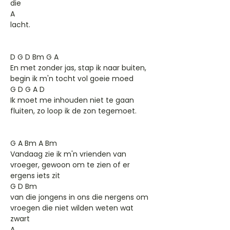
die
A
lacht.
D G D Bm G A
En met zonder jas, stap ik naar buiten,
begin ik m'n tocht vol goeie moed
G D G A D
Ik moet me inhouden niet te gaan
fluiten, zo loop ik de zon tegemoet.
G A Bm A Bm
Vandaag zie ik m'n vrienden van
vroeger, gewoon om te zien of er
ergens iets zit
G D Bm
van die jongens in ons die nergens om
vroegen die niet wilden weten wat
zwart
A