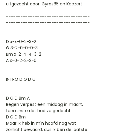
uitgezocht door: Gyros85 en Keezert
-----------------------------------
-----------------------------------
----------
D x-x-0-2-3-2
G 3-2-0-0-0-3
Bm x-2-4-4-3-2
A x-0-2-2-2-0
INTRO D G D G
D G D Bm A
Regen verpest een middag in maart,
tenminste dat had ze gedacht
D G D Bm
Maar 'k heb in m'n hoofd nog wat
zonlicht bewaard, dus ik ben de laatste