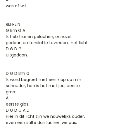
was of wit.
REFREIN
G Bm G A
Ik heb tranen gelachen, onnozel
gedaan en tenslotte tevreden.. het licht
D G D G
uitgedaan.
D G D Bm G
Ik word begroet met een klap op m’n
schouder, hoe is het met jou, eerste
grap
A
eerste glas.
D G D G A D
Hier in dit licht zijn we nauwelijks ouder,
even een stilte dan lachen we pas.