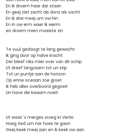
En ik droem haar dar staan
En geej ziet zacht als dons als vacht
En ik drei meej um ow hin
En in ow erm waer ik werm
en droem mien moeiste zin
Te vuul gedaogt te lang gewacht
Ik ging door op halve kracht
Der bleef niks mier over van dit schip
Ut dreef langzaam tot un stip
Tot un puntje aan de horizon
Op enne oceaan zoe groet
Ik heb alles overboord gegoeit
Un have die kwaam noeit
Ut waas 's merges vroeg in Venlo
Hoeg tied um nar hoes te gaon
Geej keek meej aan en ik keek ow aan