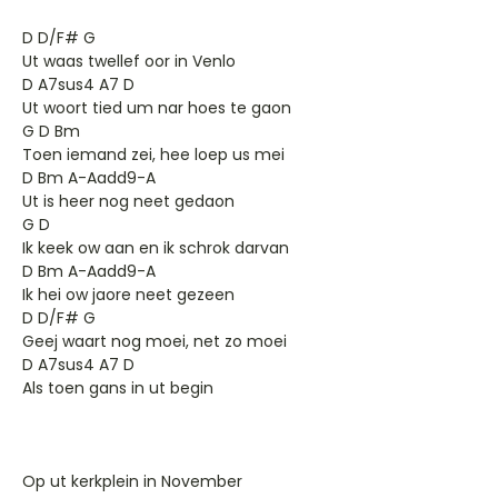
D D/F# G
Ut waas twellef oor in Venlo
D A7sus4 A7 D
Ut woort tied um nar hoes te gaon
G D Bm
Toen iemand zei, hee loep us mei
D Bm A-Aadd9-A
Ut is heer nog neet gedaon
G D
Ik keek ow aan en ik schrok darvan
D Bm A-Aadd9-A
Ik hei ow jaore neet gezeen
D D/F# G
Geej waart nog moei, net zo moei
D A7sus4 A7 D
Als toen gans in ut begin
Op ut kerkplein in November