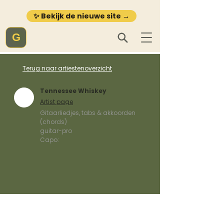
✨ Bekijk de nieuwe site →
G
Terug naar artiestenoverzicht
Tennessee Whiskey
Artist page
Gitaarliedjes, tabs & akkoorden
(chords)
guitar-pro
Capo: