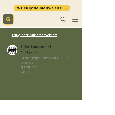
✨ Bekijk de nieuwe site →
G
Terug naar artiestenoverzicht
Enter Sandman-1
Artist page
Gitaarliedjes, tabs & akkoorden
(chords)
guitar-pro
Capo: