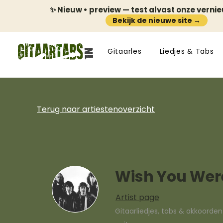
✨ Nieuw • preview — test alvast onze verni
Bekijk de nieuwe site →
Gitaarles
Liedjes & Tabs
Terug naar artiestenoverzicht
Wish You Wer
Artist page
Gitaarliedjes, tabs & akkoorde