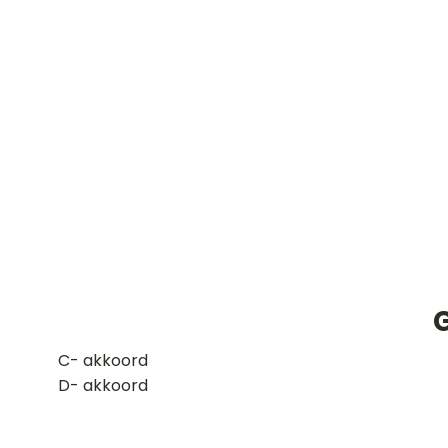
G
​C- akkoord
D- akkoord