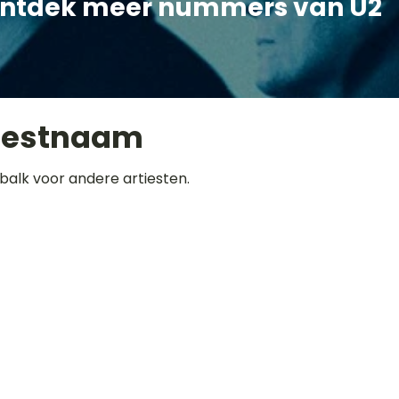
ntdek meer nummers van U2
iestnaam
balk voor andere artiesten.