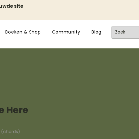
euwde site
Boeken & Shop
Community
Blog
e Here
n (chords)