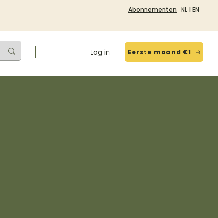
Abonnementen
NL
|
EN
Log in
Eerste maand €1