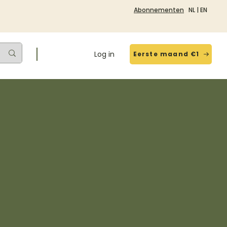
Abonnementen
NL
|
EN
Log in
Eerste maand €1