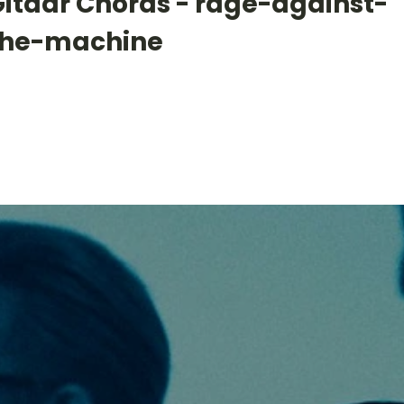
Gitaar Chords - rage-against-
the-machine