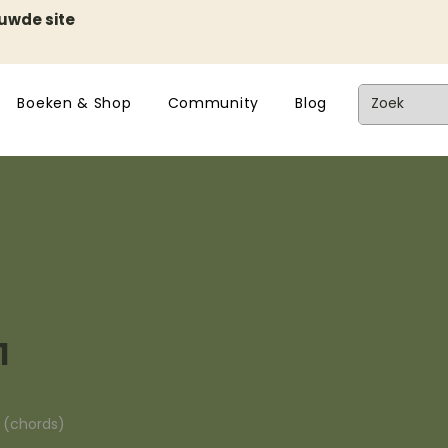
euwde site
Boeken & Shop
Community
Blog
1
n (chords)