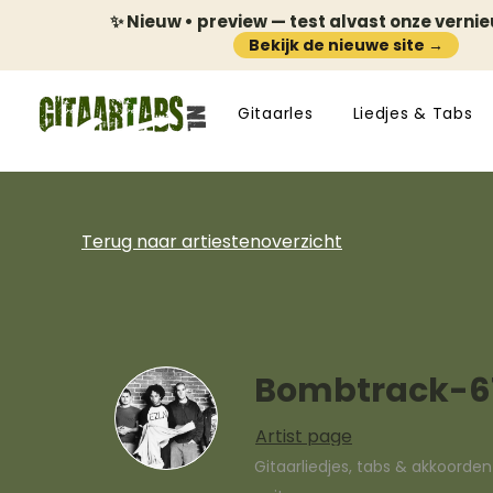
✨ Nieuw • preview — test alvast onze verni
Bekijk de nieuwe site →
Gitaarles
Liedjes & Tabs
Terug naar artiestenoverzicht
Bombtrack-6
Artist page
Gitaarliedjes, tabs & akkoorde