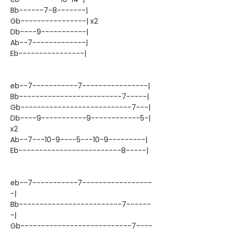
Bb------7-8-------|
Gb----------------| x2
Db----9-----------|
Ab--7-------------|
Eb----------------|
eb--7-----------7----------------|
Bb-------------------------7-----|
Gb---------------------------7---|
Db----9-----------9------------5-|
x2
Ab--7---10-9----5---10-9---------|
Eb-------------------------8-----|
eb--7-----------7-----------------
-|
Bb-------------------------7------
-|
Gb---------------------------7----