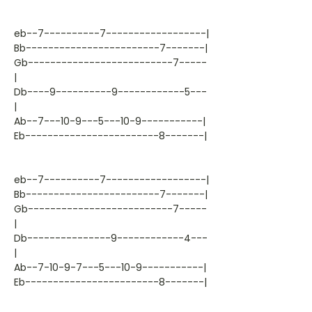
eb--7----------7------------------|
Bb------------------------7-------|
Gb--------------------------7-----
|
Db----9----------9------------5---
|
Ab--7---10-9---5---10-9-----------|
Eb------------------------8-------|
eb--7----------7------------------|
Bb------------------------7-------|
Gb--------------------------7-----
|
Db---------------9------------4---
|
Ab--7-10-9-7---5---10-9-----------|
Eb------------------------8-------|