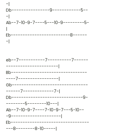
-|
Db----------------9------------5--
-|
Ab--7-10-9-7----5---10-9---------5-
|
Eb-------------------------8------
-|
eb--7-----------7----------7------
----------------------|
Bb--------------------------------
----7-----------------|
Gb--------------------------------
------7-------------7-|
Db------------------------------9-
--------5--------10---|
Ab--7-10-9-7----7-10-9-7---5-10--
-9---------------------|
Eb---------------------------------
---8--------8-10-----|