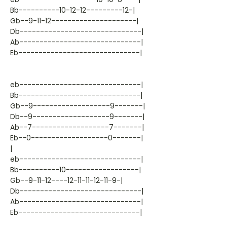
Bb----------10-12-12---------12-|
Gb--9-11-12---------------------|
Db------------------------------|
Ab------------------------------|
Eb------------------------------|
eb------------------------------|
Bb------------------------------|
Gb--9-------------------9-------|
Db--9-------------------9-------|
Ab--7-------------------7-------|
Eb--0-------------------0-------|
|
eb------------------------------|
Bb----------10------------------|
Gb--9-11-12----12-11-11-12-11-9-|
Db------------------------------|
Ab------------------------------|
Eb------------------------------|