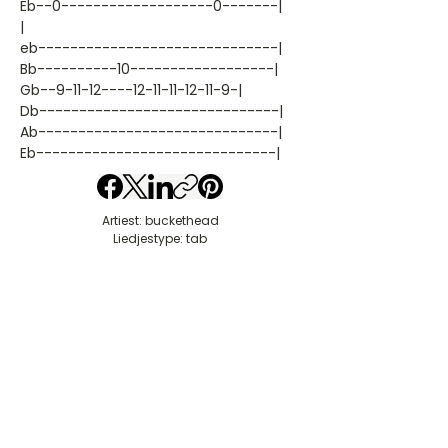
Eb--0-------------------0-------|
|
eb------------------------------|
Bb----------10------------------|
Gb--9-11-12----12-11-11-12-11-9-|
Db------------------------------|
Ab------------------------------|
Eb------------------------------|
Artiest: buckethead
Liedjestype: tab
Gitaar Chords - buckethead