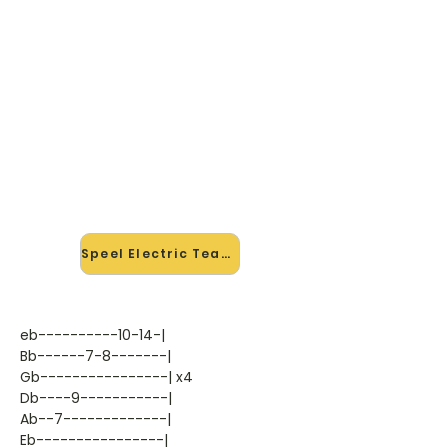
🎸 Speel Electric Tears mee —
op jouw tempo
✨ Nieuw • preview — op onze
vernieuwde website speel je Electric
Tears van Buckethead mee met de
interactieve speler: vertraag het
tempo, loop de lastige stukken en zie
je akkoorden meelopen. Test 'm
alvast.
Speel Electric Tears mee →
eb----------10-14-|
Bb------7-8-------|
Gb----------------| x4
Db----9-----------|
Ab--7-------------|
Eb----------------|