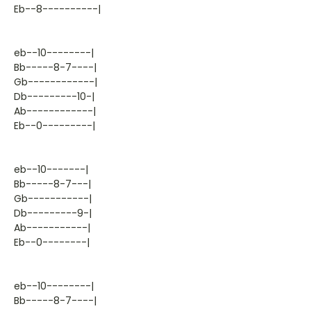
Eb--8----------|
eb--10--------|
Bb-----8-7----|
Gb------------|
Db---------10-|
Ab------------|
Eb--0---------|
eb--10-------|
Bb-----8-7---|
Gb-----------|
Db---------9-|
Ab-----------|
Eb--0--------|
eb--10--------|
Bb-----8-7----|