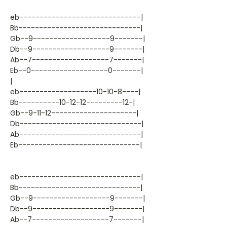
eb------------------------------|
Bb------------------------------|
Gb--9-------------------9-------|
Db--9-------------------9-------|
Ab--7-------------------7-------|
Eb--0-------------------0-------|
|
eb-------------------10-10-8----|
Bb----------10-12-12---------12-|
Gb--9-11-12---------------------|
Db------------------------------|
Ab------------------------------|
Eb------------------------------|
eb------------------------------|
Bb------------------------------|
Gb--9-------------------9-------|
Db--9-------------------9-------|
Ab--7-------------------7-------|