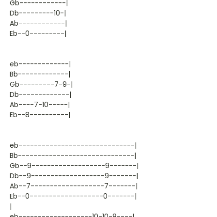
Gb------------|
Db---------10-|
Ab------------|
Eb--0---------|
eb-------------|
Bb-------------|
Gb---------7-9-|
Db-------------|
Ab----7-10-----|
Eb--8----------|
eb------------------------------|
Bb------------------------------|
Gb--9-------------------9-------|
Db--9-------------------9-------|
Ab--7-------------------7-------|
Eb--0-------------------0-------|
|
eb-------------------10-10-8----|