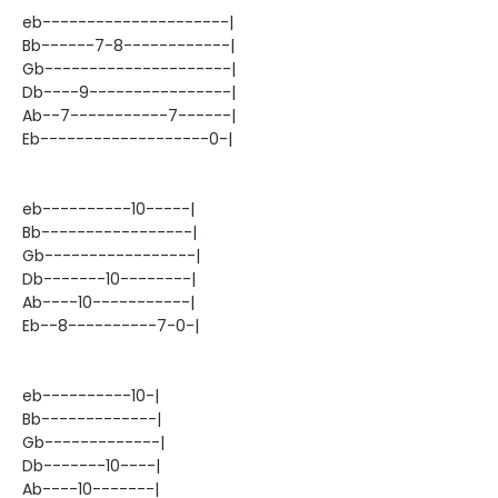
eb---------------------|
Bb------7-8------------|
Gb---------------------|
Db----9----------------|
Ab--7-----------7------|
Eb-------------------0-|
eb----------10-----|
Bb-----------------|
Gb-----------------|
Db-------10--------|
Ab----10-----------|
Eb--8----------7-0-|
eb----------10-|
Bb-------------|
Gb-------------|
Db-------10----|
Ab----10-------|