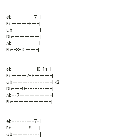
eb---------7-|
Bb-------8---|
Gb-----------|
Db-----------|
Ab-----------|
Eb--8-10-----|
eb----------10-14-|
Bb------7-8-------|
Gb----------------| x2
Db----9-----------|
Ab--7-------------|
Eb----------------|
eb---------7-|
Bb-------8---|
Gb-----------|