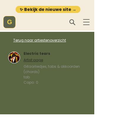
✨ Bekijk de nieuwe site →
G
Terug naar artiestenoverzicht
Electric tears
Artist page
Gitaarliedjes, tabs & akkoorden
(chords)
tab
Capo:
0