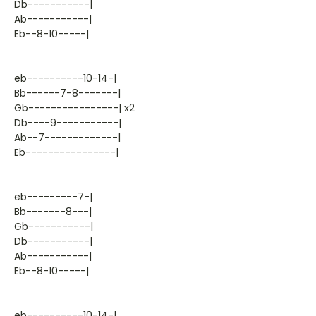
Db-----------|
Ab-----------|
Eb--8-10-----|
eb----------10-14-|
Bb------7-8-------|
Gb----------------| x2
Db----9-----------|
Ab--7-------------|
Eb----------------|
eb---------7-|
Bb-------8---|
Gb-----------|
Db-----------|
Ab-----------|
Eb--8-10-----|
eb----------10-14-|