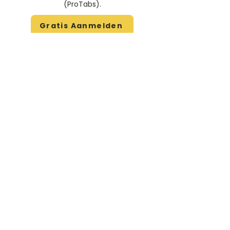
(ProTabs).​
Gratis Aanmelden
Beoordeel deze artiest
Rate Us
Stem
Gitaartabs
G
65.000+ leden sinds 1998
VOLG & ONTVANG