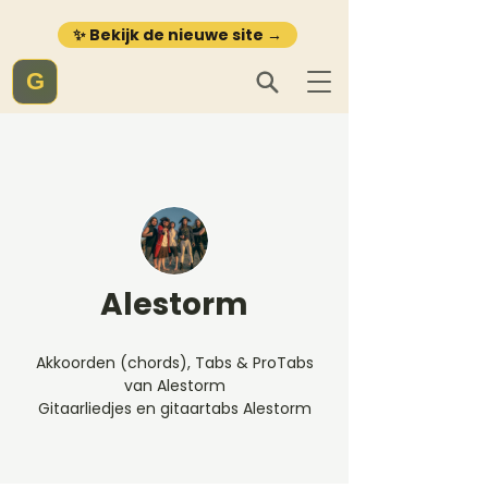
✨ Bekijk de nieuwe site →
G
Alestorm
Akkoorden (chords), Tabs & ProTabs
van Alestorm
Gitaarliedjes en gitaartabs Alestorm