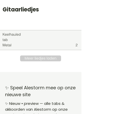
Gitaarliedjes
Titel
Soort
Genre
level
Keelhauled
tab
Metal
2
Meer liedjes laden
✨ Speel Alestorm mee op onze
nieuwe site
✨ Nieuw • preview — alle tabs &
akkoorden van Alestorm op onze