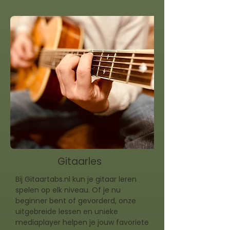
Gitaarles
Bij Gitaartabs.nl kun je gitaar leren
spelen op elk niveau. Of je nu
beginner bent of gevorderd, onze
uitgebreide lessen en unieke
mediaplayer helpen je jouw favoriete