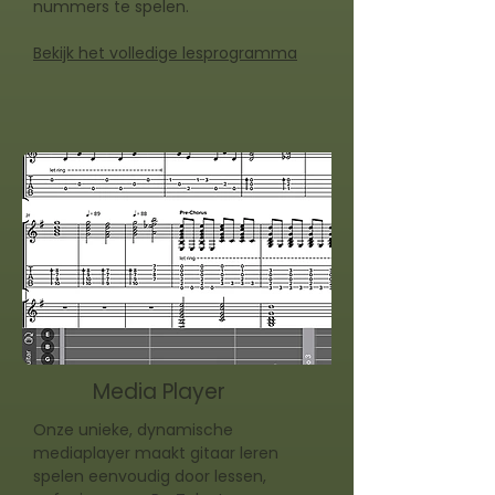
nummers te spelen.
Bekijk het volledige lesprogramma
Media Player
Onze unieke, dynamische
mediaplayer maakt gitaar leren
spelen eenvoudig door lessen,