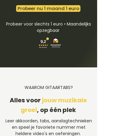
Probeer nu 1 maand 1 euro
Probeer voor slechts 1 euro • Maandelijks
opzegbaar
WAAROM GITAARTABS?
Alles voor
jouw muzikale
groei
, op één plek
Leer akkoorden, tabs, aanslagtechnieken
en speel je favoriete nummer met
heldere video's en oefeningen.