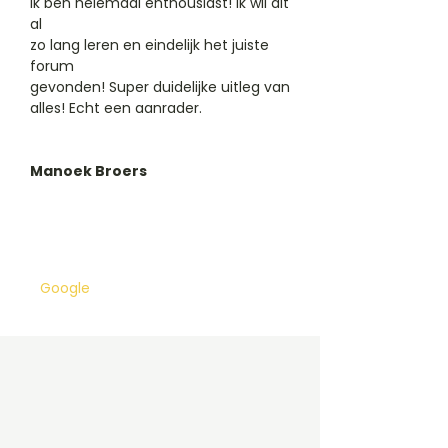
Ik ben helemaal enthousiast! Ik wil dit
al
zo lang leren en eindelijk het juiste
forum
gevonden! Super duidelijke uitleg van
alles! Echt een aanrader.
Manoek Broers
Amsterdam, Netherlands
​18 dec 2024
Google