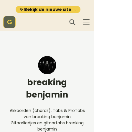
✨ Bekijk de nieuwe site →
G
breaking
benjamin
Akkoorden (chords), Tabs & ProTabs
van breaking benjamin
Gitaarliedjes en gitaartabs breaking
benjamin