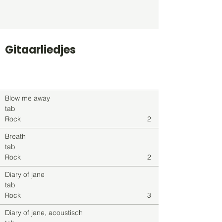
Gitaarliedjes
Titel
Soort
Genre
level
Blow me away
tab
Rock
2
Breath
tab
Rock
2
Diary of jane
tab
Rock
3
Diary of jane, acoustisch