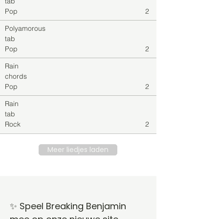
tab
Pop
2
Polyamorous
tab
Pop
2
Rain
chords
Pop
2
Rain
tab
Rock
2
Meer liedjes laden
✨ Speel Breaking Benjamin