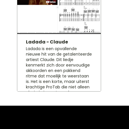
popproductie. 🎸 Op gitaar ligt
bestaa
de nadruk vooral op de
die je
backbeat: accenten op de
met ee
tweede en vierde tel, samen
met he
met de snaredrum. Het lijkt
Als je
eenvoudig, maar vraagt om
afwisse
een...
Ladada - Claude
Ladada is een opvallende
nieuwe hit van de getalenteerde
artiest Claude. Dit liedje
kenmerkt zich door eenvoudige
akkoorden en een pakkend
ritme dat moeilijk te weerstaan
is. Het is een korte, maar uiterst
krachtige ProTab die niet alleen
plezierig is om te spelen, maar
ook ideaal voor wie graag wil
leren! Liedjes info Ladada
Claude: Artiest: Claude Nummer:
Ladada Album: - Jaar: 2022
Categorie: Nederpop
Songwriters: Arno Krabman,