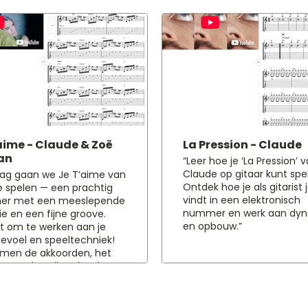
aime - Claude & Zoë
La Pression - Claude
an
“Leer hoe je ‘La Pression’ 
Claude op gitaar kunt spe
ag gaan we Je T’aime van
Ontdek hoe je als gitarist 
 spelen — een prachtig
vindt in een elektronisch
r met een meeslepende
nummer en werk aan dy
e en een fijne groove.
en opbouw.”
t om te werken aan je
evoel en speeltechniek!
men de akkoorden, het
tme en handige tips door
t nummer mooi en
nd te laten klinken. Goed
 weten: Het hele nummer