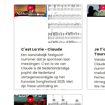
C'est La Vie - Claude
Je T'
Taur
Een aanstekelijk feelgood-
nummer dat je spontaan laat
Vanda
meezingen: C’est la vie van
Claude
Claude is dé Nederlandstalige
numme
pophit die Nederland
melodi
vertegenwoordigde op het
Perfec
Eurovisie Songfestival 2025. Met
ritmeg
zijn frisse uitstraling en
We ne
aanstekelijke refrein bracht
slagri
Claude een boodschap van
om he
optimisme en veerkracht,
vloeie
verpakt in een radiovriendelijke
om te