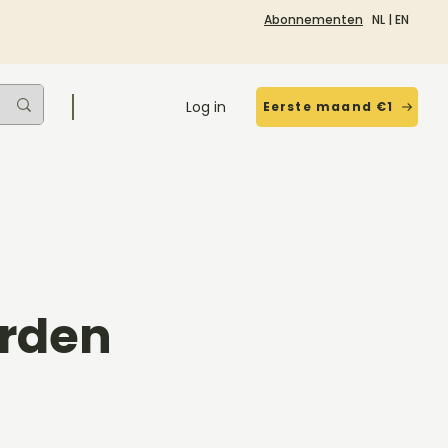
Abonnementen
NL
|
EN
Log in
Eerste maand €1
orden