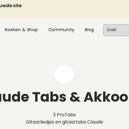
euwde site
Boeken & Shop
Community
Blog
aude Tabs & Akko
3 ProTabs
Gitaarliedjes en gitaartabs Claude