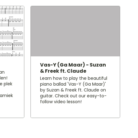
Vas-Y (Ga Maar) - Suzan
& Freek ft. Claude
van
len!
Learn how to play the beautiful
je plek
piano ballad 'Vas-Y (Ga Maar)'
by Suzan & Freek ft. Claude on
namiek
guitar. Check out our easy-to-
follow video lesson!