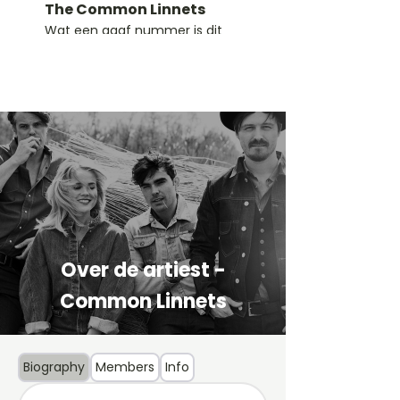
The Common Linnets
Wat een gaaf nummer is dit
zeg! Of we het Songfestival er
mee gaan winnen, ik denk het
niet, maar het is in ieder geval
een tof nummer van twee te
gekke artiesten (Ilse DeLange
& Waylon) De akkoorden zijn
niet moeilijk. Een G, Em en C,
met ergens een verdwaalde
Gsus4.
Over de artiest -
Common Linnets
Biography
Members
Info