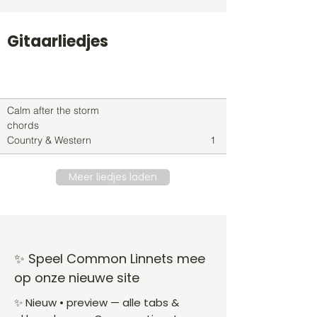
Gitaarliedjes
Titel
Soort
Genre
level
Calm after the storm
chords
Country & Western
1
Meer liedjes laden
✨ Speel Common Linnets mee
op onze nieuwe site
✨ Nieuw • preview — alle tabs &