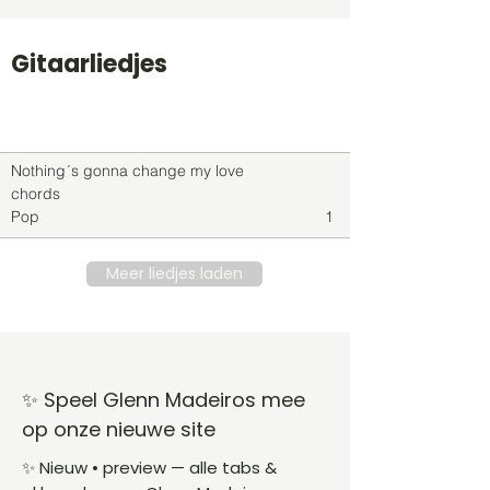
Gitaarliedjes
Titel
Soort
Genre
level
Nothing´s gonna change my love
chords
Pop
1
Meer liedjes laden
✨ Speel Glenn Madeiros mee
op onze nieuwe site
✨ Nieuw • preview — alle tabs &