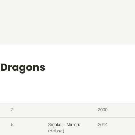
e Dragons
level
Album
Jaar
2
2000
5
Smoke + Mirrors
2014
(deluxe)