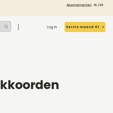
Abonnementen
NL
|
EN
Log in
Eerste maand €1
Akkoorden