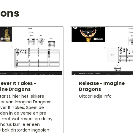
gons
ver It Takes -
Release - Imagine
ine Dragons
Dragons
arist, hier het lekkere
Gitaarliedje info:
r van Imagine Dragons:
er It Takes. Speel de
den in de verse en pre-
 met wat revers en delay.
chorus kun je er een
e bak distortion ingooien!