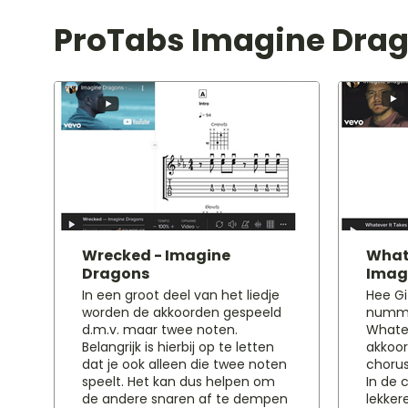
ProTabs Imagine Dra
Wrecked - Imagine
Whate
Dragons
Imag
In een groot deel van het liedje
Hee Git
worden de akkoorden gespeeld
numme
d.m.v. maar twee noten.
Whatev
Belangrijk is hierbij op te letten
akkoor
dat je ook alleen die twee noten
chorus
speelt. Het kan dus helpen om
In de 
de andere snaren af te dempen
lekker