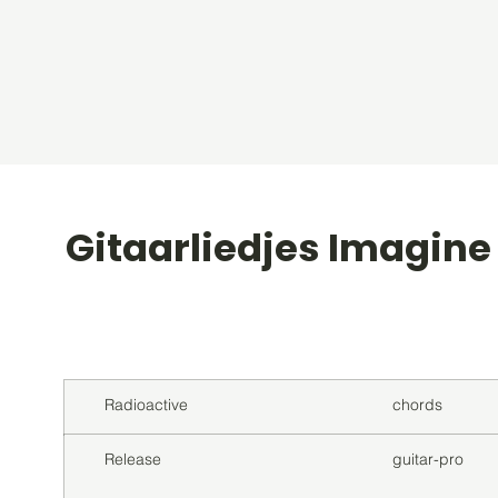
Gitaarliedjes Imagin
Titel
Soort
Radioactive
chords
Release
guitar-pro