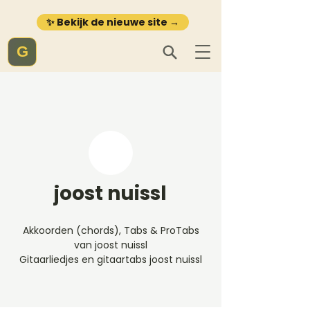
✨ Bekijk de nieuwe site →
G
joost nuissl
Akkoorden (chords), Tabs & ProTabs
van joost nuissl
Gitaarliedjes en gitaartabs joost nuissl