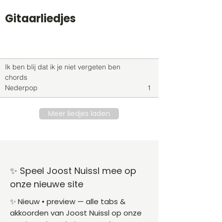
Gitaarliedjes
Titel
Soort
Genre
level
Ik ben blij dat ik je niet vergeten ben
chords
Nederpop
1
Meer liedjes laden
✨ Speel Joost Nuissl mee op
onze nieuwe site
✨ Nieuw • preview — alle tabs &
akkoorden van Joost Nuissl op onze