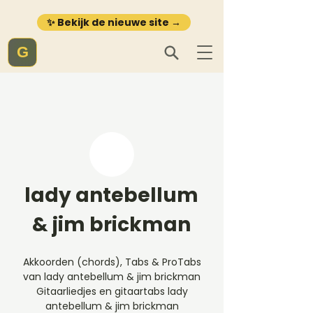
✨ Bekijk de nieuwe site →
G
lady antebellum
& jim brickman
Akkoorden (chords), Tabs & ProTabs
van lady antebellum & jim brickman
Gitaarliedjes en gitaartabs lady
antebellum & jim brickman