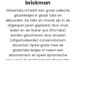
brickman
Gitaartabs.nl heeft een grote collectie
gitaarliedjes in gitaar tabs en
akkoorden. De tabs en chords zijn in de
afgelopen jaren geplaatst door onze
leden en de Guitar-pro (ProTabs)
worden geschreven door ervaren
(afgestudeerde) conservatorium
docenten. Speel gratis mee de
gitaartabs liedjes of neem een
abonnement en speel dynamische
mee met de professionele gitaar tabs
(ProTabs).​
Gratis Aanmelden
Beoordeel deze artiest
Rate Us