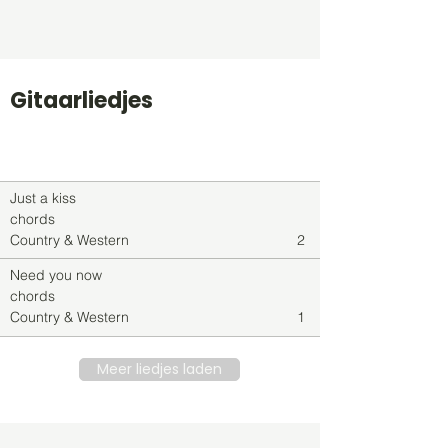
Gitaarliedjes
Titel
Soort
Genre
level
Just a kiss
chords
Country & Western
2
Need you now
chords
Country & Western
1
Meer liedjes laden