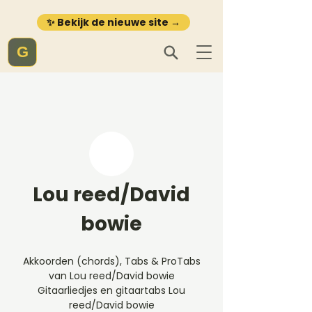
✨ Bekijk de nieuwe site →
G
Lou reed/David
bowie
Akkoorden (chords), Tabs & ProTabs
van Lou reed/David bowie
Gitaarliedjes en gitaartabs Lou
reed/David bowie