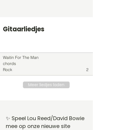
Gitaarliedjes
Titel
Soort
Genre
level
Waitin For The Man
chords
Rock
2
Meer liedjes laden
✨ Speel Lou Reed/David Bowie
mee op onze nieuwe site