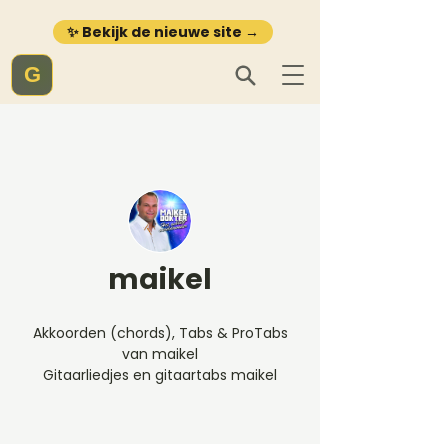
✨ Bekijk de nieuwe site →
G
maikel
Akkoorden (chords), Tabs & ProTabs
van maikel
Gitaarliedjes en gitaartabs maikel