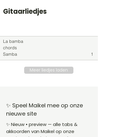
Gitaarliedjes
Titel
Soort
Genre
level
La bamba
chords
Samba
1
Meer liedjes laden
✨ Speel Maikel mee op onze
nieuwe site
✨ Nieuw • preview — alle tabs &
akkoorden van Maikel op onze