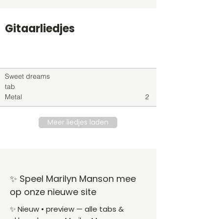
Gitaarliedjes
Titel
Soort
Genre
level
Sweet dreams
tab
Metal
2
Meer liedjes laden
✨ Speel Marilyn Manson mee
op onze nieuwe site
✨ Nieuw • preview — alle tabs &