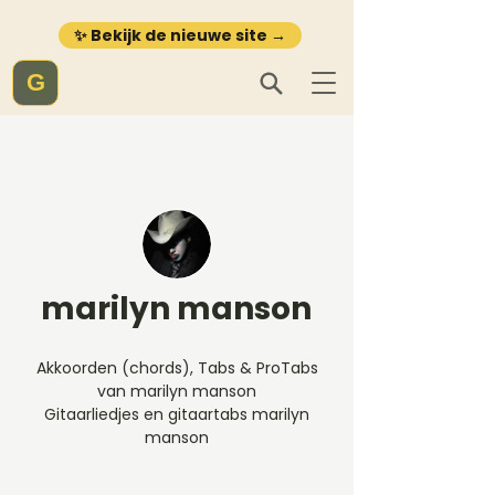
✨ Bekijk de nieuwe site →
G
marilyn manson
Akkoorden (chords), Tabs & ProTabs
van marilyn manson
Gitaarliedjes en gitaartabs marilyn
manson