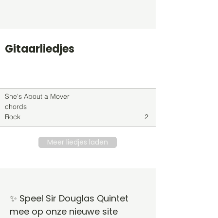
Gitaarliedjes
Titel
Soort
Genre
level
She's About a Mover
chords
Rock
2
Meer liedjes laden
✨ Speel Sir Douglas Quintet
mee op onze nieuwe site