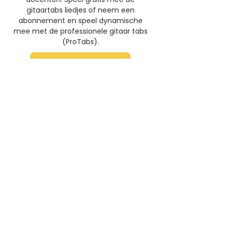
gitaartabs liedjes of neem een
abonnement en speel dynamische
mee met de professionele gitaar tabs
(ProTabs).​
Gratis Aanmelden
Beoordeel deze artiest
Rate Us
Stem
Gitaartabs
G
65.000+ leden sinds 1998