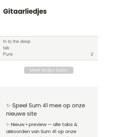
Gitaarliedjes
Titel
Soort
Genre
level
In to the deep
tab
Punk
2
Meer liedjes laden
✨ Speel Sum 41 mee op onze
nieuwe site
✨ Nieuw • preview — alle tabs &
akkoorden van Sum 41 op onze