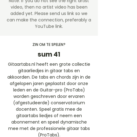
Note: If you do not see the right artist
video, then no artist video
has been
added yet. Please send us link so we
can make the connection, preferably a
YouTube link.
ZIN OM TE SPELEN?
sum 41
Gitaartabs.nl heeft een grote collectie
gitaarliedjes in gitaar tabs en
akkoorden. De tabs en chords zijn in de
afgelopen jaren geplaatst door onze
leden en de Guitar-pro (ProTabs)
worden geschreven door ervaren
(afgestudeerde) conservatorium
docenten. Speel gratis mee de
gitaartabs liedjes of neem een
abonnement en speel dynamische
mee met de professionele gitaar tabs
(ProTabs).​