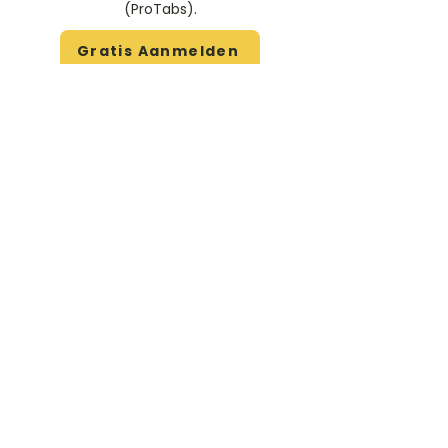
(ProTabs).​
Gratis Aanmelden
Beoordeel deze artiest
Rate Us
Stem
Gitaartabs
G
65.000+ leden sinds 1998
VOLG & ONTVANG