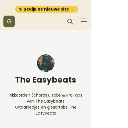
✨ Bekijk de nieuwe site →
G
The Easybeats
Akkoorden (chords), Tabs & ProTabs
van The Easybeats
Gitaarliedjes en gitaartabs The
Easybeats