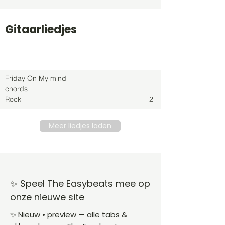
Gitaarliedjes
Titel
Soort
Genre
level
Friday On My mind
chords
Rock
2
Meer liedjes laden
✨ Speel The Easybeats mee op
onze nieuwe site
✨ Nieuw • preview — alle tabs &