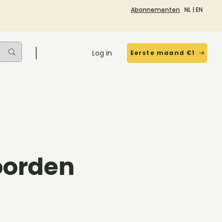
Abonnementen
NL
|
EN
Log in
Eerste maand €1
oorden