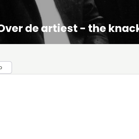
Over de artiest - the knac
o