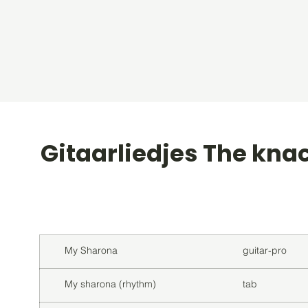
Gitaarliedjes The kna
Titel
Soort
My Sharona
guitar-pro
My sharona (rhythm)
tab