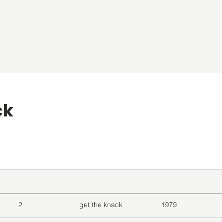
ck
level
Album
Jaar
2
get the knack
1979