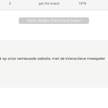
3
get the knack
1979
Meer liedjes the knack laden
ck op onze vernieuwde website, met de interactieve meespeler