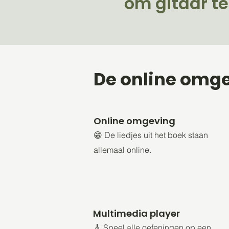
om gitaar te
De online omg
Online omgeving
😁 De liedjes uit het boek staan
allemaal online.
Multimedia player
🎸 Speel alle oefeningen op een