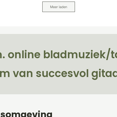
Meer laden
.m. online bladmuziek/t
m van succesvol gitaa
jesomgeving