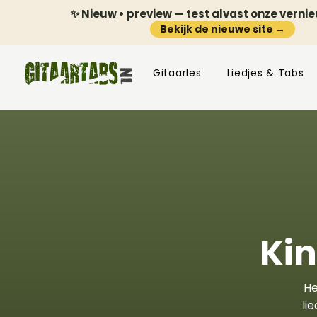
✨ Nieuw • preview — test alvast onze verni
Bekijk de nieuwe site →
Gitaarles
Liedjes & Tabs
Kin
He
li