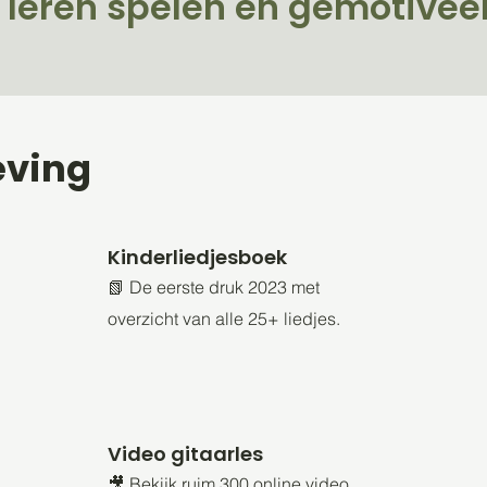
 leren spelen en gemotiveer
eving
Kinderliedjesboek
📗 De eerste druk 2023 met
overzicht van alle 25+ liedjes.
Video gitaarles
🎥 Bekijk ruim 300 online video