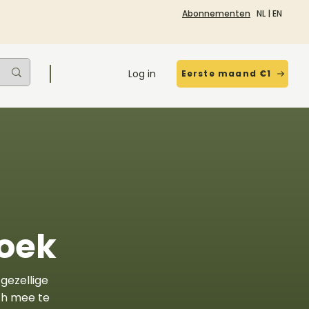
Abonnementen
NL
|
EN
Log in
Eerste maand €1
boek
gezellige
sch mee te