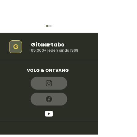
Gitaartabs
G
65.000+ leden sinds 1998
Eric Clapton - Stijl
VOLG & ONTVANG
Cocaine - Eric
POPULAIR