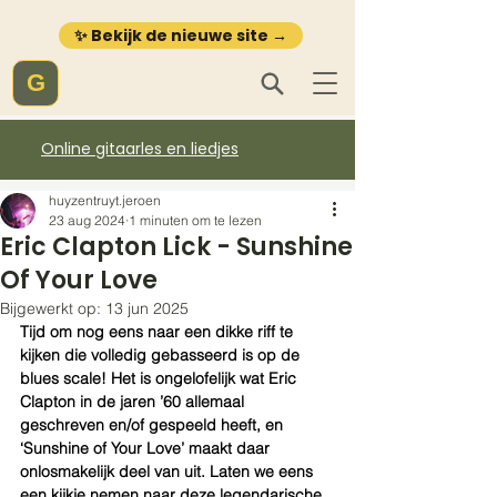
✨ Bekijk de nieuwe site →
G
Online gitaarles en liedjes
huyzentruyt.jeroen
23 aug 2024
1 minuten om te lezen
Eric Clapton Lick - Sunshine
Of Your Love
Bijgewerkt op:
13 jun 2025
Tijd om nog eens naar een dikke riff te 
kijken die volledig gebasseerd is op de 
blues scale! Het is ongelofelijk wat Eric 
Clapton in de jaren ’60 allemaal 
geschreven en/of gespeeld heeft, en 
‘Sunshine of Your Love’ maakt daar 
onlosmakelijk deel van uit. Laten we eens 
een kijkje nemen naar deze legendarische 