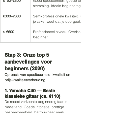
€150–€300
Goed speelcomfort, goede toon, houdt 
stemming. Ideale beginnersgitaar.
€300–€600
Semi-professionele kwaliteit. Prima als 
je zeker weet dat je doorgaat.
> €600
Professioneel niveau. Overbodig als 
beginner.
Stap 3: Onze top 5 
aanbevelingen voor 
beginners (2026)
Op basis van speelbaarheid, kwaliteit en 
prijs-kwaliteitsverhouding:
1. Yamaha C40 — Beste 
klassieke gitaar (ca. €110)
De meest verkochte beginnersgitaar in 
Nederland. Goede intonatie, prettige 
bespeelbaarheid, betrouwbaar merk. 