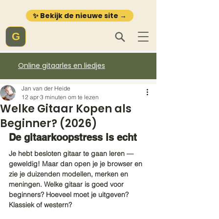
✨ Bekijk de nieuwe site →
G
Online gitaarles en liedjes
Jan van der Heide
12 apr
3 minuten om te lezen
Welke Gitaar Kopen als
Beginner? (2026)
De gitaarkoopstress is echt
Je hebt besloten gitaar te gaan leren — 
geweldig! Maar dan open je je browser en 
zie je duizenden modellen, merken en 
meningen. Welke gitaar is goed voor 
beginners? Hoeveel moet je uitgeven? 
Klassiek of western?