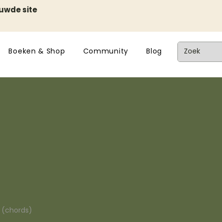
euwde site
Boeken & Shop
Community
Blog
n (chords)