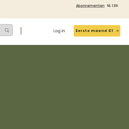
Abonnementen
NL
|
EN
Log in
Eerste maand €1