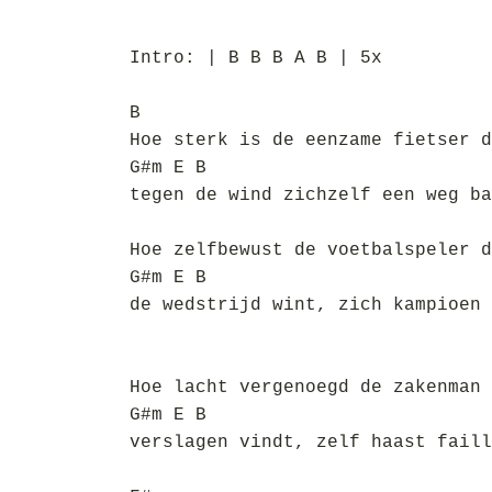
Intro: | B B B A B | 5x
B
Hoe sterk is de eenzame fietser d
G#m E B
tegen de wind zichzelf een weg ba
Hoe zelfbewust de voetbalspeler d
G#m E B
de wedstrijd wint, zich kampioen 
Hoe lacht vergenoegd de zakenman 
G#m E B
verslagen vindt, zelf haast faill