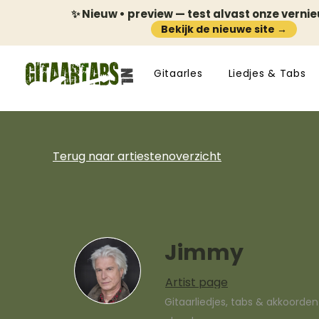
✨ Nieuw • preview — test alvast onze verni
Bekijk de nieuwe site →
Gitaarles
Liedjes & Tabs
Terug naar artiestenoverzicht
Jimmy
Artist page
Gitaarliedjes, tabs & akkoorde