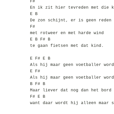
F#
En ik zit hier tevreden met die k
E B
De zon schijnt, er is geen reden
F#
met rotweer en met harde wind
E B F# B
te gaan fietsen met dat kind.
E F# E B
Als hij maar geen voetballer word
E F#
Als hij maar geen voetballer word
B F# B
Maar liever dat nog dan het bord 
F# E B
want daar wordt hij alleen maar s