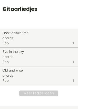
Gitaarliedjes
Titel
Soort
Genre
level
Don’t answer me
chords
Pop
1
Eye in the sky
chords
Pop
1
Old and wise
chords
Pop
1
Meer liedjes laden