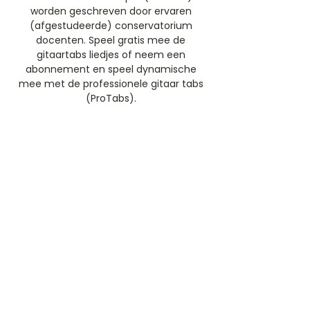
worden geschreven door ervaren
(afgestudeerde) conservatorium
docenten. Speel gratis mee de
gitaartabs liedjes of neem een
abonnement en speel dynamische
mee met de professionele gitaar tabs
(ProTabs).​
Gratis Aanmelden
Beoordeel deze artiest
Rate Us
Stem