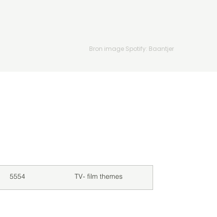
Bron image Spotify: Baantjer
Downloads
Genre
5554
TV- film themes