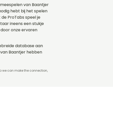
t meespelen van Baantjer
nodig hebt bij het spelen
t de ProTabs speel je
aar ineens een stukje
 door onze ervaren
tgebreide database aan
s van Baantjer hebben
so we can make the connection,