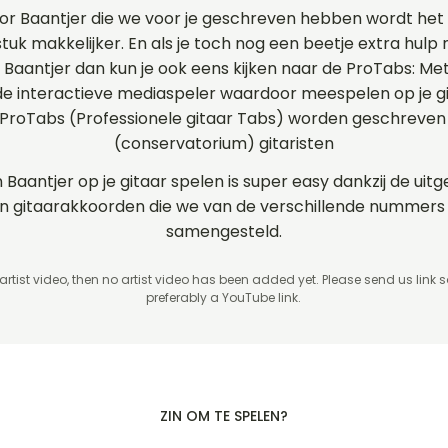
or Baantjer die we voor je geschreven hebben wordt he
stuk makkelijker. En als je toch nog een beetje extra hulp 
n Baantjer dan kun je ook eens kijken naar de ProTabs: Me
 interactieve mediaspeler waardoor meespelen op je git
 ProTabs (Professionele gitaar Tabs) worden geschreven
(conservatorium) gitaristen
n Baantjer op je gitaar spelen is super easy dankzij de ui
s en gitaarakkoorden die we van de verschillende nummer
samengesteld.
 artist video, then no artist video
has been added yet. Please send us link 
preferably a YouTube link.
ZIN OM TE SPELEN?