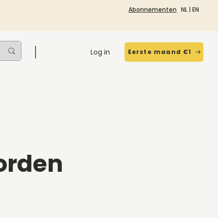
Abonnementen
NL
|
EN
Log in
Eerste maand €1
orden