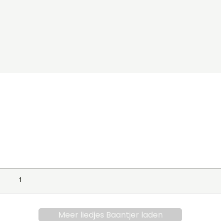
level
Album
Jaar
1
Meer liedjes Baantjer laden