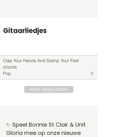
Gitaarliedjes
Titel
Soort
Genre
level
Clap Your Hands And Stamp Your Feet
chords
Pop
2
Meer liedjes laden
✨ Speel Bonnie St Clair & Unit
Gloria mee op onze nieuwe