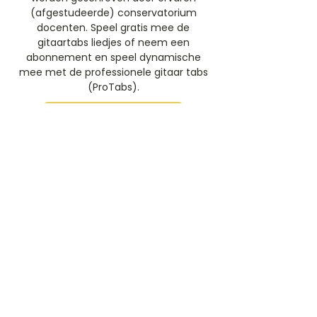
(afgestudeerde) conservatorium
docenten. Speel gratis mee de
gitaartabs liedjes of neem een
abonnement en speel dynamische
mee met de professionele gitaar tabs
(ProTabs).​
Gratis Aanmelden
Beoordeel deze artiest
Rate Us
Stem