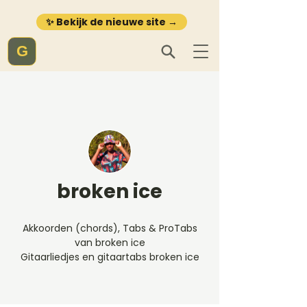
✨ Bekijk de nieuwe site →
G
broken ice
Akkoorden (chords), Tabs & ProTabs
van broken ice
Gitaarliedjes en gitaartabs broken ice