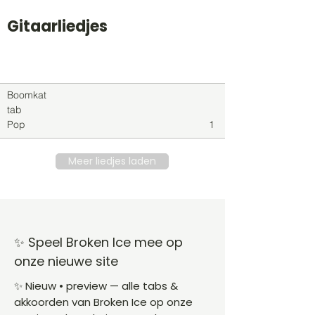
Gitaarliedjes
Titel
Soort
Genre
level
Boomkat
tab
Pop
1
Meer liedjes laden
✨ Speel Broken Ice mee op
onze nieuwe site
✨ Nieuw • preview — alle tabs &
akkoorden van Broken Ice op onze