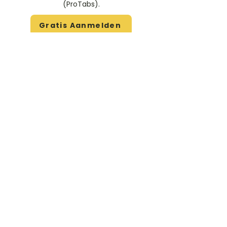
(ProTabs).​
Gratis Aanmelden
Beoordeel deze artiest
Rate Us
Stem
Gitaartabs
G
65.000+ leden sinds 1998
VOLG & ONTVANG