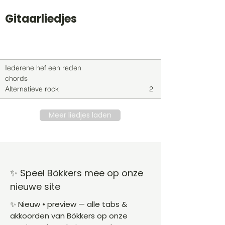
Gitaarliedjes
Titel
Soort
Genre
level
Iederene hef een reden
chords
Alternatieve rock
2
Meer liedjes laden
✨ Speel Bökkers mee op onze
nieuwe site
✨ Nieuw • preview — alle tabs &
akkoorden van Bökkers op onze