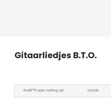
Gitaarliedjes B.T.O.
Titel
Soort
Ainâ€™t seen nothing yet
chords