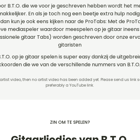
or B.T.O. die we voor je geschreven hebben wordt het me
makkelijker. En als je toch nog een beetje extra hulp nodig
O. dan kun je ook eens kijken naar de ProTabs: Met de Pro
ve mediaspeler waardoor meespelen op je gitaar ineens 
essionele gitaar Tabs) worden geschreven door onze erv
gitaristen
.T.O. op je gitaar spelen is super easy dankzij de uitgebre
akkoorden die we van de verschillende nummers van B.T.
 artist video, then no artist video
has been added yet. Please send us link 
preferably a YouTube link.
ZIN OM TE SPELEN?
Gitaarliedjes van B.T.O.