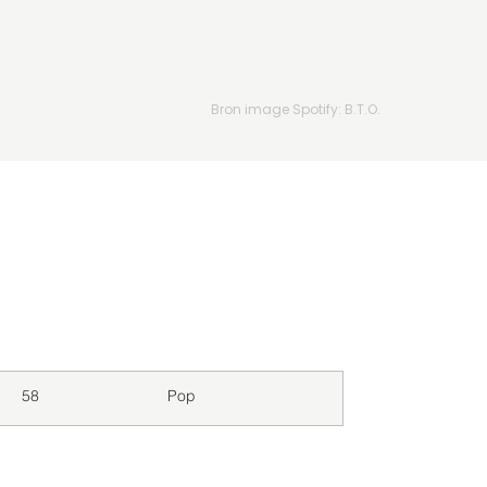
Bron image Spotify: B.T.O.
Downloads
Genre
58
Pop