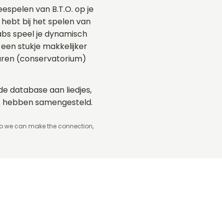
espelen van B.T.O. op je
 hebt bij het spelen van
Tabs speel je dynamisch
een stukje makkelijker
aren (conservatorium)
ide database aan liedjes,
O. hebben samengesteld.
so we can make the connection,