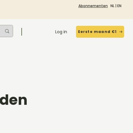
Abonnementen
NL
|
EN
Log in
Eerste maand €1
rden