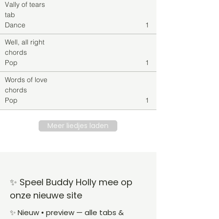
Vally of tears
tab
Dance
1
Well, all right
chords
Pop
1
Words of love
chords
Pop
1
Meer liedjes laden
✨ Speel Buddy Holly mee op
onze nieuwe site
✨ Nieuw • preview — alle tabs &