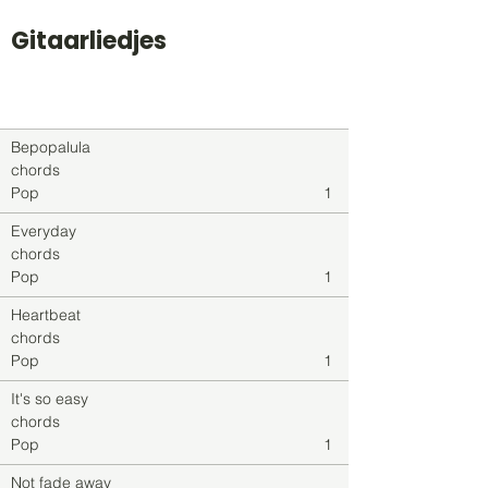
Gitaarliedjes
Titel
Soort
Genre
level
Bepopalula
chords
Pop
1
Everyday
chords
Pop
1
Heartbeat
chords
Pop
1
It's so easy
chords
Pop
1
Not fade away