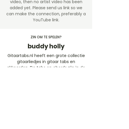
video, then no artist video
has been
added yet. Please send us link so we
can make the connection, preferably a
YouTube link.
ZIN OM TE SPELEN?
buddy holly
Gitaartabs.nl heeft een grote collectie
gitaarliedjes in gitaar tabs en
akkoorden. De tabs en chords zijn in de
afgelopen jaren geplaatst door onze
leden en de Guitar-pro (ProTabs)
worden geschreven door ervaren
(afgestudeerde) conservatorium
docenten. Speel gratis mee de
gitaartabs liedjes of neem een
abonnement en speel dynamische
mee met de professionele gitaar tabs
(ProTabs).​