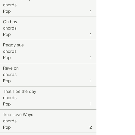
chords
Pop
1
Oh boy
chords
Pop
1
Peggy sue
chords
Pop
1
Rave on
chords
Pop
1
That'll be the day
chords
Pop
1
True Love Ways
chords
Pop
2