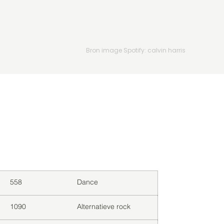
Bron image Spotify: calvin harris
Downloads
Genre
558
Dance
1090
Alternatieve rock