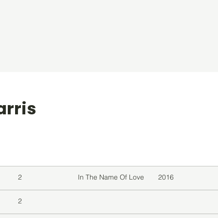
arris
level
Album
Jaar
2
In The Name Of Love
2016
2