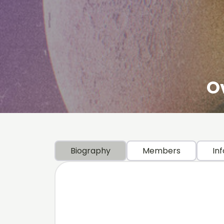
Ov
Biography
Members
Inf