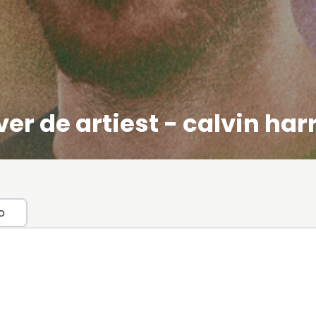
er de artiest - calvin har
o