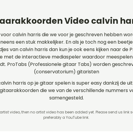
taarakkoorden Video calvin har
 voor calvin harris die we voor je geschreven hebben wo
r ineens een stuk makkelijker. En als je toch nog een beetje
edjes van calvin harris dan kun je ook eens kijken naar de
e met de interactieve mediaspeler waardoor meespelen o
rdt. ProTabs (Professionele gitaar Tabs) worden geschr
(conservatorium) gitaristen
calvin harris op je gitaar spelen is super easy dankzij de 
en gitaarakkoorden die we van de verschillende nummers v
samengesteld.
 artist video, then no artist video
has been added yet. Please send us link 
preferably a YouTube link.