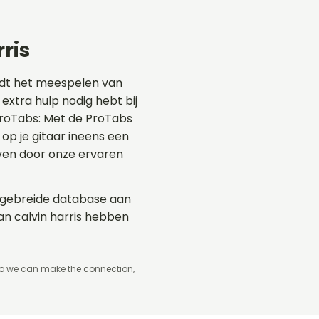
ris
rdt het meespelen van
 extra hulp nodig hebt bij
 ProTabs: Met de ProTabs
p je gitaar ineens een
even door onze ervaren
uitgebreide database aan
an calvin harris hebben
so we can make the connection,