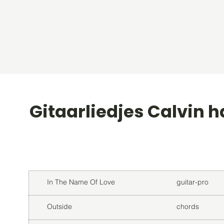
Gitaarliedjes Calvin h
Titel
Soort
In The Name Of Love
guitar-pro
Outside
chords