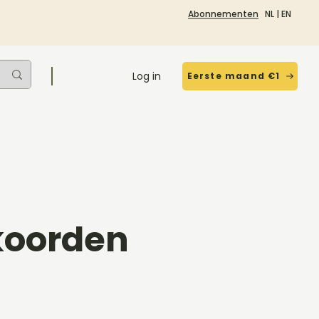
Abonnementen
NL
|
EN
Log in
Eerste maand €1
kkoorden