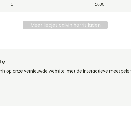
5
2000
Meer liedjes calvin harris laden
te
arris op onze vernieuwde website, met de interactieve meespeler