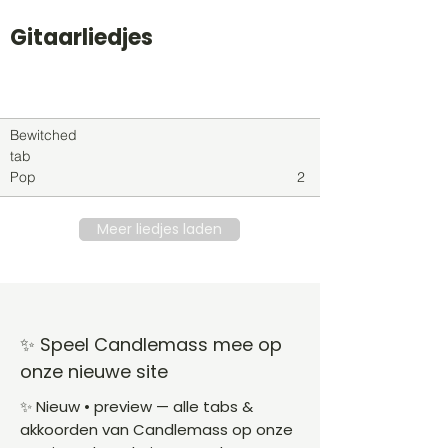
Gitaarliedjes
Titel
Soort
Genre
level
Bewitched
tab
Pop
2
Meer liedjes laden
✨ Speel Candlemass mee op
onze nieuwe site
✨ Nieuw • preview — alle tabs &
akkoorden van Candlemass op onze