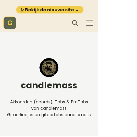
✨ Bekijk de nieuwe site →
G
candlemass
Akkoorden (chords), Tabs & ProTabs
van candlemass
Gitaarliedjes en gitaartabs candlemass