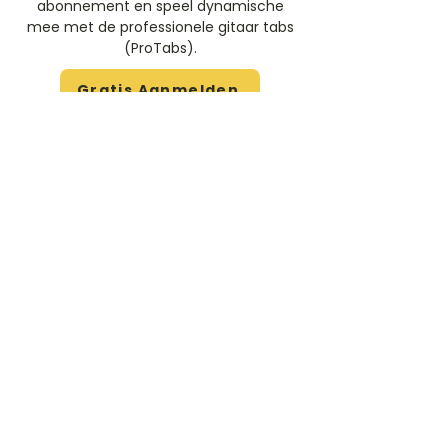
abonnement en speel dynamische
mee met de professionele gitaar tabs
(ProTabs).​
Gratis Aanmelden
Beoordeel deze artiest
Rate Us
Stem
Gitaartabs
G
65.000+ leden sinds 1998