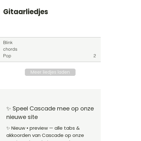
Gitaarliedjes
Titel
Soort
Genre
level
Blink
chords
Pop
2
Meer liedjes laden
✨ Speel Cascade mee op onze
nieuwe site
✨ Nieuw • preview — alle tabs &
akkoorden van Cascade op onze