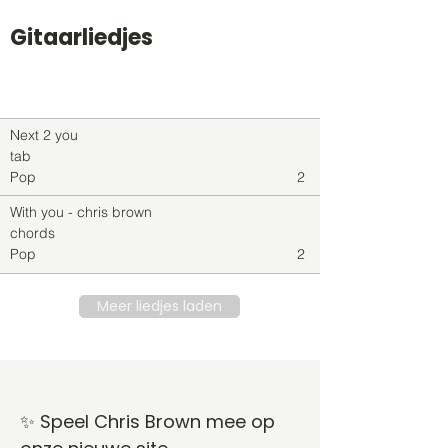
Gitaarliedjes
Titel
Soort
Genre
level
Next 2 you
tab
Pop
2
With you - chris brown
chords
Pop
2
Meer liedjes laden
✨ Speel Chris Brown mee op