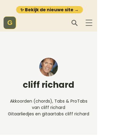
✨ Bekijk de nieuwe site →
G
cliff richard
Akkoorden (chords), Tabs & ProTabs
van cliff richard
Gitaarliedjes en gitaartabs cliff richard