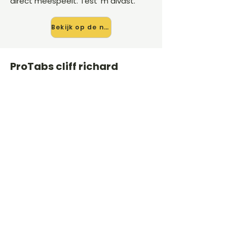
direct meespeelt. Test 'm alvast.
Bekijk op de nieuwe site →
ProTabs cliff richard