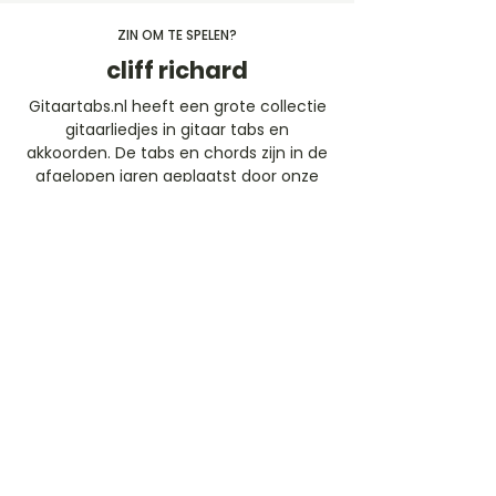
ZIN OM TE SPELEN?
cliff richard
Gitaartabs.nl heeft een grote collectie
gitaarliedjes in gitaar tabs en
akkoorden. De tabs en chords zijn in de
afgelopen jaren geplaatst door onze
leden en de Guitar-pro (ProTabs)
worden geschreven door ervaren
(afgestudeerde) conservatorium
docenten. Speel gratis mee de
gitaartabs liedjes of neem een
abonnement en speel dynamische
mee met de professionele gitaar tabs
(ProTabs).​
Gratis Aanmelden
Beoordeel deze artiest