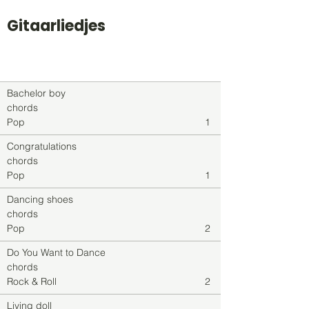
Gitaarliedjes
Titel
Soort
Genre
level
Bachelor boy
chords
Pop
1
Congratulations
chords
Pop
1
Dancing shoes
chords
Pop
2
Do You Want to Dance
chords
Rock & Roll
2
Living doll