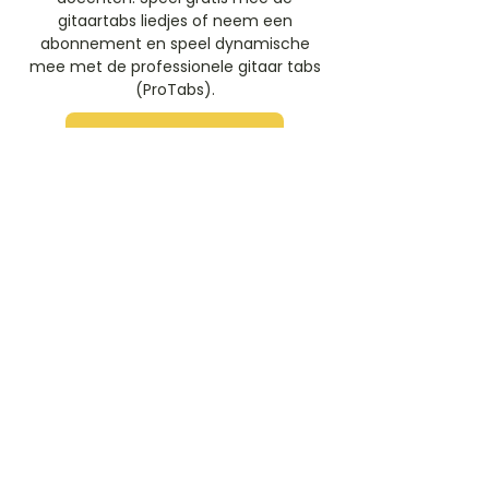
gitaartabs liedjes of neem een
abonnement en speel dynamische
mee met de professionele gitaar tabs
(ProTabs).​
Gratis Aanmelden
Beoordeel deze artiest
Rate Us
Stem
Gitaartabs
G
65.000+ leden sinds 1998