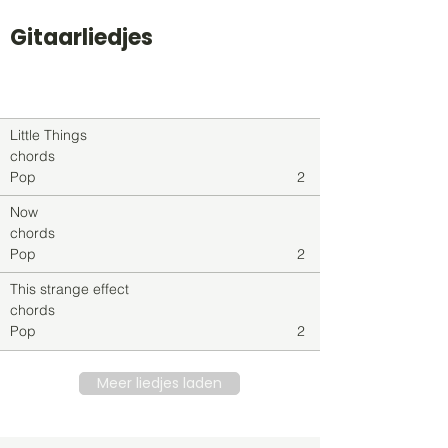
Gitaarliedjes
Titel
Soort
Genre
level
Little Things
chords
Pop
2
Now
chords
Pop
2
This strange effect
chords
Pop
2
Meer liedjes laden