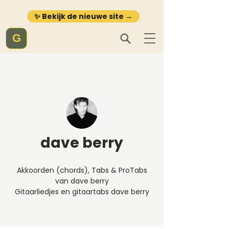
✨ Bekijk de nieuwe site →
G
dave berry
Akkoorden (chords), Tabs & ProTabs
van dave berry
Gitaarliedjes en gitaartabs dave berry