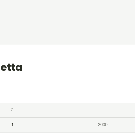
uetta
level
Album
Jaar
2
1
2000