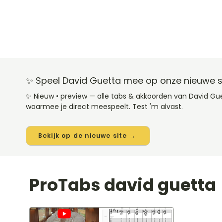
✨ Speel David Guetta mee op onze nieuwe s
✨ Nieuw • preview — alle tabs & akkoorden van David G
waarmee je direct meespeelt. Test 'm alvast.
Bekijk op de nieuwe site →
ProTabs david guetta