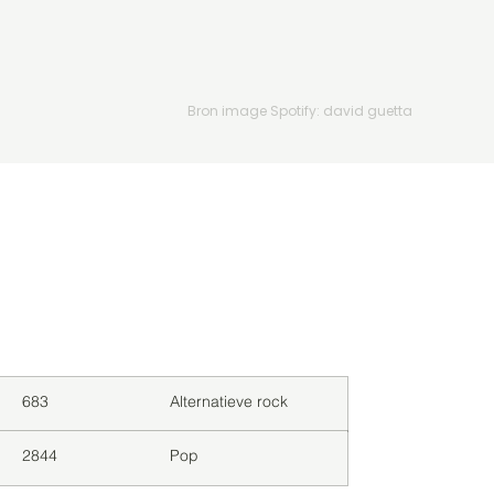
Bron image Spotify: david guetta
Downloads
Genre
683
Alternatieve rock
2844
Pop