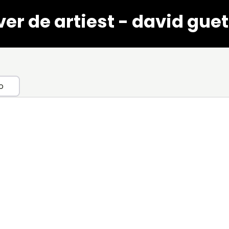
er de artiest - david gue
o