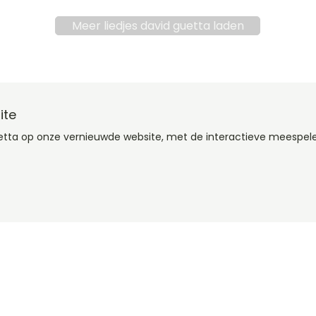
Meer liedjes david guetta laden
ite
uetta op onze vernieuwde website, met de interactieve meespel