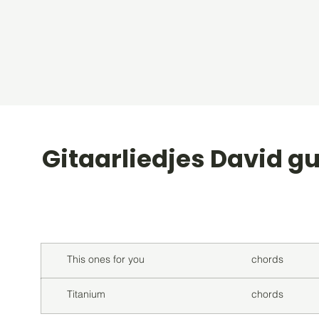
Gitaarliedjes David g
Titel
Soort
This ones for you
chords
Titanium
chords