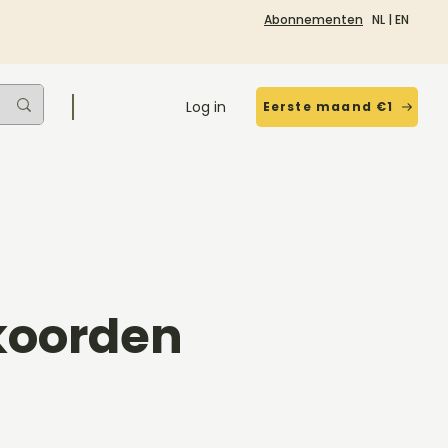
Abonnementen
NL
|
EN
Log in
Eerste maand €1
koorden