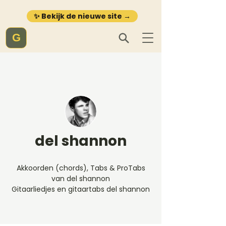
✨ Bekijk de nieuwe site →
G
del shannon
Akkoorden (chords), Tabs & ProTabs
van del shannon
Gitaarliedjes en gitaartabs del shannon