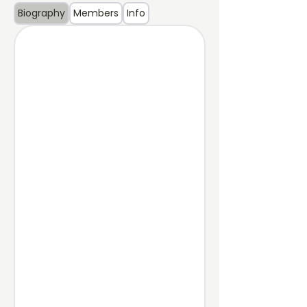
Biography
Members
Info