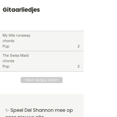
Gitaarliedjes
Titel
Soort
Genre
level
My little runaway
chords
Pop
2
The Swiss Maid
chords
Pop
2
Meer liedjes laden
✨ Speel Del Shannon mee op