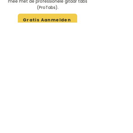
mee met de professionele gitaar tabs
(ProTabs).​
Gratis Aanmelden
Beoordeel deze artiest
Rate Us
Stem
Gitaartabs
G
65.000+ leden sinds 1998
VOLG & ONTVANG