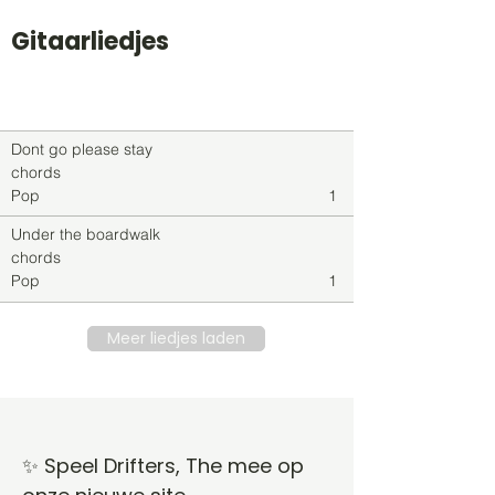
Gitaarliedjes
Titel
Soort
Genre
level
Dont go please stay
chords
Pop
1
Under the boardwalk
chords
Pop
1
Meer liedjes laden
✨ Speel Drifters, The mee op