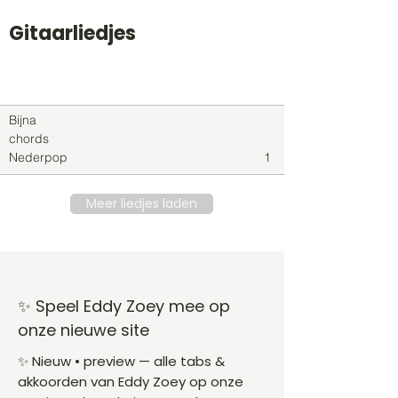
Gitaarliedjes
Titel
Soort
Genre
level
Bijna
chords
Nederpop
1
Meer liedjes laden
✨ Speel Eddy Zoey mee op
onze nieuwe site
✨ Nieuw • preview — alle tabs &
akkoorden van Eddy Zoey op onze