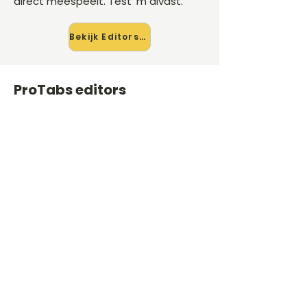
direct meespeelt. Test 'm alvast.
Bekijk Editors →
ProTabs editors