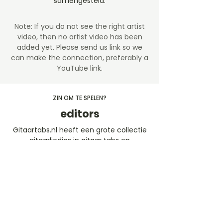
samengesteld.
Note: If you do not see the right artist
video, then no artist video
has been
added yet. Please send us link so we
can make the connection, preferably a
YouTube link.
ZIN OM TE SPELEN?
editors
Gitaartabs.nl heeft een grote collectie
gitaarliedjes in gitaar tabs en
akkoorden. De tabs en chords zijn in de
afgelopen jaren geplaatst door onze
leden en de Guitar-pro (ProTabs)
worden geschreven door ervaren
(afgestudeerde) conservatorium
docenten. Speel gratis mee de
gitaartabs liedjes of neem een