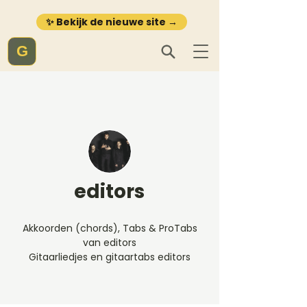
✨ Bekijk de nieuwe site →
G
editors
Akkoorden (chords), Tabs & ProTabs
van editors
Gitaarliedjes en gitaartabs editors