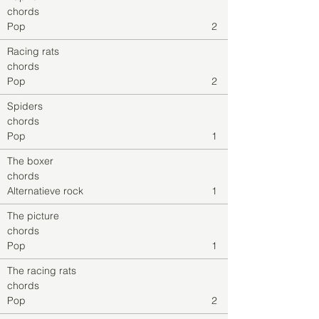
chords
Pop
2
Racing rats
chords
Pop
2
Spiders
chords
Pop
1
The boxer
chords
Alternatieve rock
1
The picture
chords
Pop
1
The racing rats
chords
Pop
2