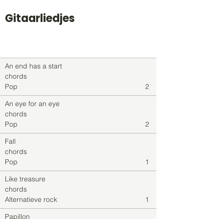
Gitaarliedjes
Titel
Soort
Genre
level
An end has a start
chords
Pop
2
An eye for an eye
chords
Pop
2
Fall
chords
Pop
1
Like treasure
chords
Alternatieve rock
1
Papillon