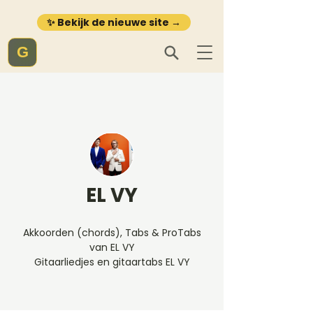
✨ Bekijk de nieuwe site →
G
EL VY
Akkoorden (chords), Tabs & ProTabs
van EL VY
Gitaarliedjes en gitaartabs EL VY