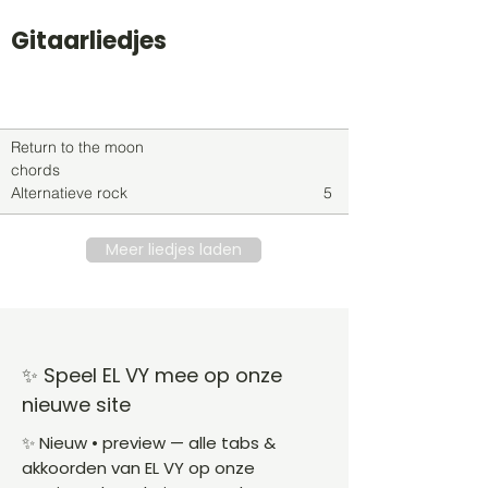
Gitaarliedjes
Titel
Soort
Genre
level
Return to the moon
chords
Alternatieve rock
5
Meer liedjes laden
✨ Speel EL VY mee op onze
nieuwe site
✨ Nieuw • preview — alle tabs &
akkoorden van EL VY op onze