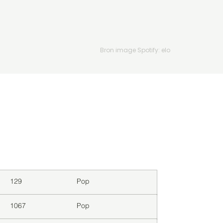
Bron image Spotify: elo
Downloads
Genre
129
Pop
1067
Pop