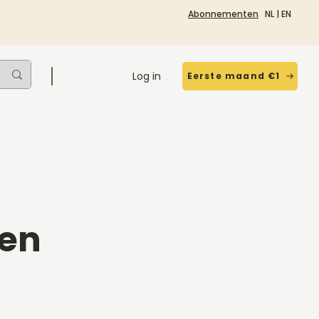
Abonnementen
NL
|
EN
Log in
Eerste maand €1
den