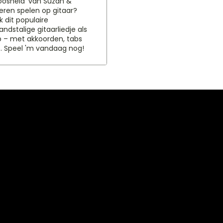
oosheid’ van Suzan &
leren spelen op gitaar?
 dit populaire
andstalige gitaarliedje als
 – met akkoorden, tabs
s. Speel 'm vandaag nog!