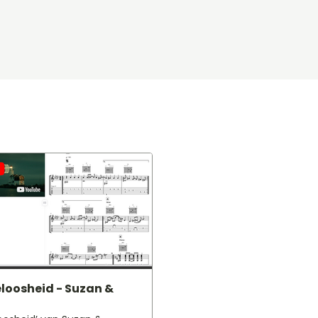
loosheid - Suzan &