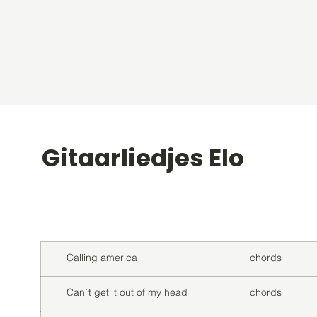
Gitaarliedjes Elo
Titel
Soort
Calling america
chords
Can´t get it out of my head
chords