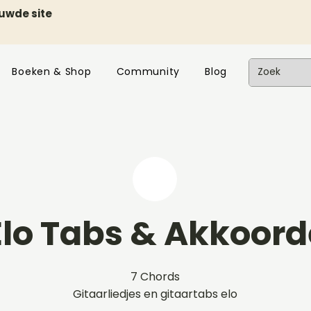
euwde site
Boeken & Shop
Community
Blog
Elo Tabs & Akkoor
7 Chords
Gitaarliedjes en gitaartabs elo