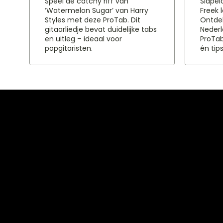
Speel de catchy riff van
Slapel
‘Watermelon Sugar’ van Harry
Freek 
Styles met deze ProTab. Dit
Ontdek
gitaarliedje bevat duidelijke tabs
Nederl
en uitleg – ideaal voor
ProTab
popgitaristen.
én tip