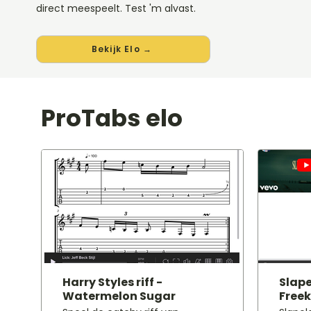
direct meespeelt. Test 'm alvast.
Bekijk Elo →
ProTabs elo
Harry Styles riff -
Slape
Watermelon Sugar
Freek