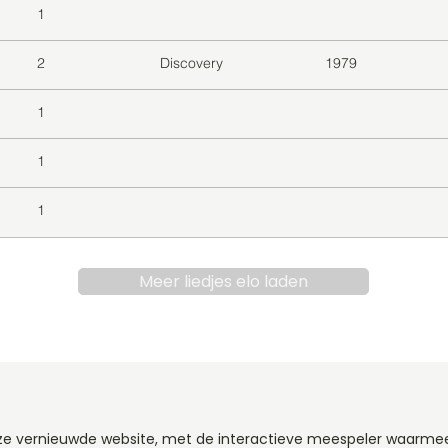
1
2
Discovery
1979
1
1
1
Meer liedjes elo laden
nze vernieuwde website, met de interactieve meespeler waarmee