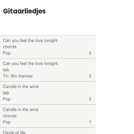
Gitaarliedjes
Titel
Soort
Genre
level
Can you feel the love tonight
chords
Pop
2
Can you feel the love tonight.
tab
TV- film themes
2
Candle in the wind
tab
Pop
2
Candle in the wind
chords
Pop
1
Circle of life