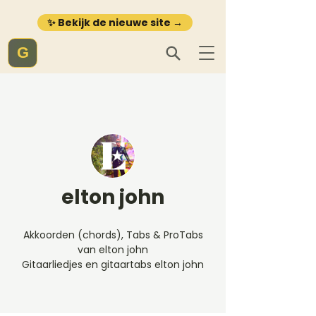
✨ Bekijk de nieuwe site →
G
elton john
Akkoorden (chords), Tabs & ProTabs
van elton john
Gitaarliedjes en gitaartabs elton john