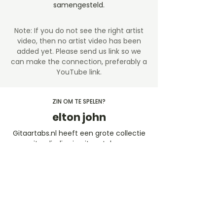
samengesteld.
Note: If you do not see the right artist
video, then no artist video
has been
added yet. Please send us link so we
can make the connection, preferably a
YouTube link.
ZIN OM TE SPELEN?
elton john
Gitaartabs.nl heeft een grote collectie
gitaarliedjes in gitaar tabs en
akkoorden. De tabs en chords zijn in de
afgelopen jaren geplaatst door onze
leden en de Guitar-pro (ProTabs)
worden geschreven door ervaren
(afgestudeerde) conservatorium
docenten. Speel gratis mee de
gitaartabs liedjes of neem een